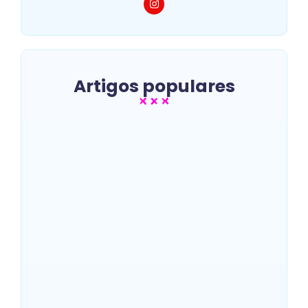
Artigos populares
Melhores luvas de muay thai
para iniciantes: guia
completo para escolher a
sua
~
14/06/2026
Quais creatinas são mais
indicadas para ganho
muscular rápido?
~
08/06/2026