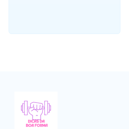
As 8 melhores opções de
Bicicleta Ergométrica para
treinar em casa
~
25/05/2026