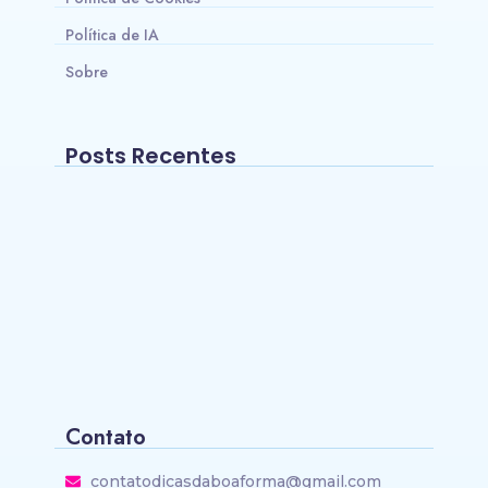
Política de IA
Sobre
Posts Recentes
Onde comprar Beta Alanina com melhor
custo-benefício no Brasil?
~
24/05/2026
Os 10 Melhores Smartwatches para
Natação
~
15/03/2026
Contato
contatodicasdaboaforma@gmail.com