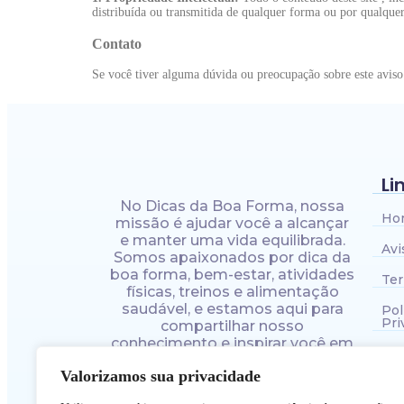
distribuída ou transmitida de qualquer forma ou por qualquer
Contato
Se você tiver alguma dúvida ou preocupação sobre este aviso
Li
No Dicas da Boa Forma, nossa
Ho
missão é ajudar você a alcançar
e manter uma vida equilibrada.
Avi
Somos apaixonados por dica da
boa forma, bem-estar, atividades
Te
físicas, treinos e alimentação
saudável, e estamos aqui para
Pol
Pri
compartilhar nosso
conhecimento e inspirar você em
Pol
sua jornada rumo a uma vida
Valorizamos sua privacidade
melhor.
Pol