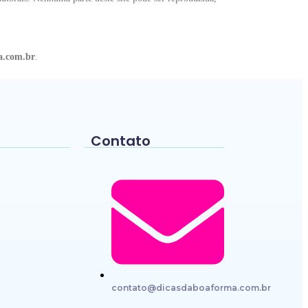
a.com.br
.
Contato
elhor custo-
a Natação
ara jogar em
contato@dicasdaboaforma.com.br