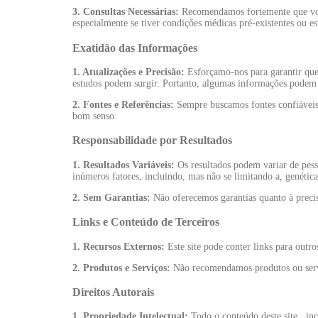
3. Consultas Necessárias:
Recomendamos fortemente que você 
especialmente se tiver condições médicas pré-existentes ou 
Exatidão das Informações
1. Atualizações e Precisão:
Esforçamo-nos para garantir que 
estudos podem surgir. Portanto, algumas informações podem 
2. Fontes e Referências:
Sempre buscamos fontes confiáveis e
bom senso.
Responsabilidade por Resultados
1. Resultados Variáveis:
Os resultados podem variar de pess
inúmeros fatores, incluindo, mas não se limitando a, genética
2. Sem Garantias:
Não oferecemos garantias quanto à precis
Links e Conteúdo de Terceiros
1. Recursos Externos:
Este site pode conter links para outro
2. Produtos e Serviços:
Não recomendamos produtos ou servi
Direitos Autorais
1. Propriedade Intelectual:
Todo o conteúdo deste site , inc