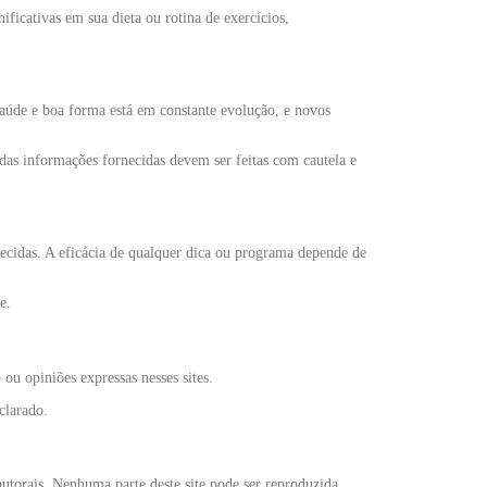
icativas em sua dieta ou rotina de exercícios,
saúde e boa forma está em constante evolução, e novos
das informações fornecidas devem ser feitas com cautela e
necidas. A eficácia de qualquer dica ou programa depende de
e.
 ou opiniões expressas nesses sites.
clarado.
 autorais. Nenhuma parte deste site pode ser reproduzida,