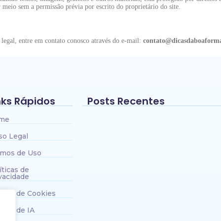
 meio sem a permissão prévia por escrito do proprietário do site.
 legal, entre em contato conosco através do e-mail:
contato@dicasdaboaform
nks Rápidos
Posts Recentes
me
Onde comprar Beta Alanina com m
benefício no Brasil?
so Legal
~
24/05/2026
rmos de Uso
Os 10 Melhores Smartwatches par
íticas de
vacidade
~
15/03/2026
ítica de Cookies
Qual é a melhor bola de futebol p
gramado sintético?
ítica de IA
~
14/03/2026