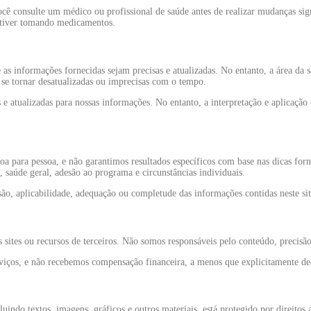
consulte um médico ou profissional de saúde antes de realizar mudanças signif
estiver tomando medicamentos.
as informações fornecidas sejam precisas e atualizadas. No entanto, a área da 
se tornar desatualizadas ou imprecisas com o tempo.
 atualizadas para nossas informações. No entanto, a interpretação e aplicação 
oa para pessoa, e não garantimos resultados específicos com base nas dicas for
, saúde geral, adesão ao programa e circunstâncias individuais.
ão, aplicabilidade, adequação ou completude das informações contidas neste sit
s sites ou recursos de terceiros. Não somos responsáveis pelo conteúdo, precisão
ços, e não recebemos compensação financeira, a menos que explicitamente de
luindo textos, imagens, gráficos e outros materiais, está protegido por direitos