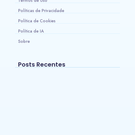
Termos de Uso
Políticas de Privacidade
Política de Cookies
Política de IA
Sobre
Posts Recentes
Onde comprar Beta Alanina com melhor
custo-benefício no Brasil?
~
24/05/2026
Os 10 Melhores Smartwatches para
Natação
~
15/03/2026