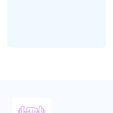
~
28/05/2026
As 8 melhores opções de
Bicicleta Ergométrica para
treinar em casa
~
25/05/2026