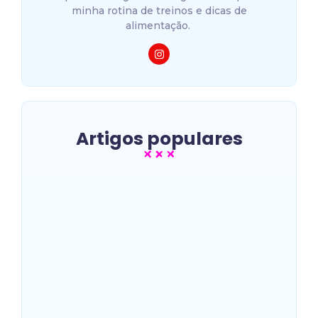
minha rotina de treinos e dicas de
alimentação.
Artigos populares
Melhores luvas de muay thai
para iniciantes: guia
completo para escolher a
sua
~
14/06/2026
Quais creatinas são mais