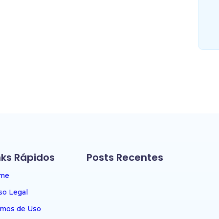
nks Rápidos
Posts Recentes
me
Onde comprar Beta Alanina com m
benefício no Brasil?
so Legal
~
24/05/2026
rmos de Uso