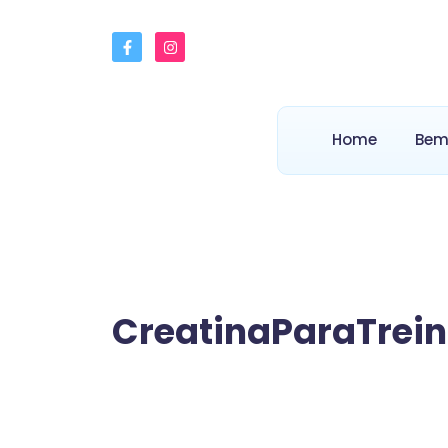
Home
Bem
CreatinaParaTrei
As Melhores Creatinas
para Escolher a Melh