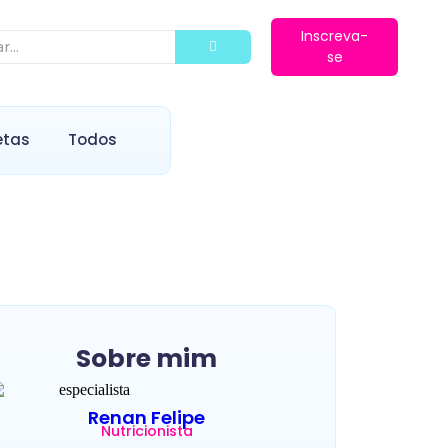
Inscreva-
se
etas
Todos
Sobre mim
Renan Felipe
Nutricionista