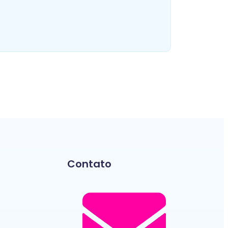
Bicicleta Ergométrica para
treinar em casa
~
25/05/2026
Contato
elhor custo-