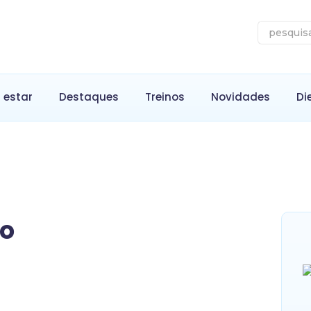
 estar
Destaques
Treinos
Novidades
Di
no
 de 2025: Guia Completo
or Opção