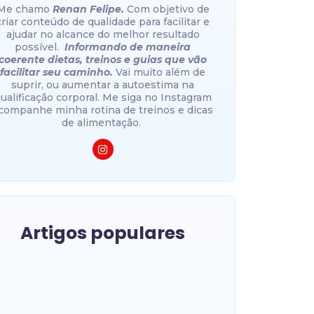
Me chamo
Renan Felipe.
Com objetivo de
criar conteúdo de qualidade para facilitar e
ajudar no alcance do melhor resultado
possível.
Informando de maneira
coerente dietas, treinos e guias que vão
facilitar seu caminho.
Vai muito além de
suprir, ou aumentar a autoestima na
ualificação corporal. Me siga no Instagram
companhe minha rotina de treinos e dicas
de alimentação.
Artigos populares
Melhores luvas de muay thai
para iniciantes: guia completo
para escolher a sua