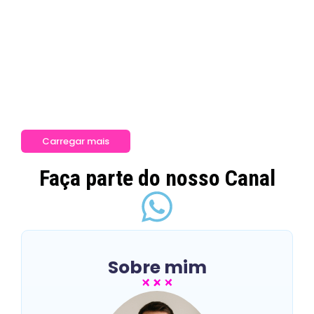
Reeducação alimentar e saúde
mental: qual é a relação?
~
03/02/2026
A reeducação alimentar vem ganhando cada vez mais
espaço nas conversas sobre saúde e qualidade de
vida. Diferente de dietas restritivas ou...
Veja mais
Carregar mais
Faça parte do nosso Canal
Sobre mim