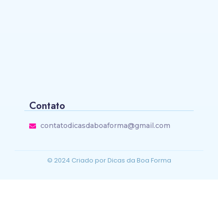
Melhores Chás para Dormir: 15 Opções
Infalíveis Contra a Insônia!
~
25/02/2026
Contato
contatodicasdaboaforma@gmail.com
© 2024 Criado por Dicas da Boa Forma