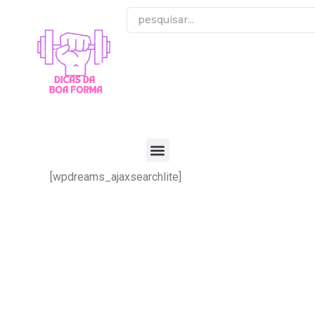
[wpdreams_ajaxsearchlite]