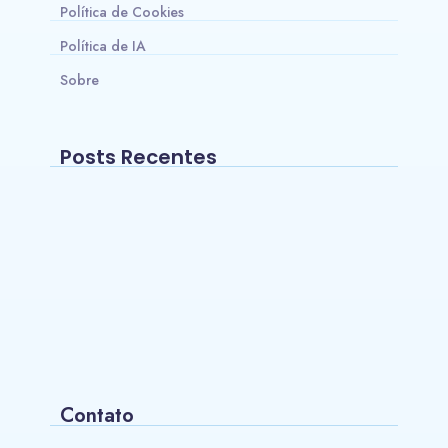
Política de Cookies
Política de IA
Sobre
Posts Recentes
Onde comprar Beta Alanina com melhor
custo-benefício no Brasil?
~
24/05/2026
Os 10 Melhores Smartwatches para
Natação
~
15/03/2026
Contato