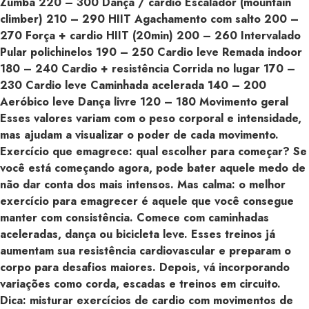
Zumba 220 – 300 Dança / cardio Escalador (mountain
climber) 210 – 290 HIIT Agachamento com salto 200 –
270 Força + cardio HIIT (20min) 200 – 260 Intervalado
Pular polichinelos 190 – 250 Cardio leve Remada indoor
180 – 240 Cardio + resistência Corrida no lugar 170 –
230 Cardio leve Caminhada acelerada 140 – 200
Aeróbico leve Dança livre 120 – 180 Movimento geral
Esses valores variam com o peso corporal e intensidade,
mas ajudam a visualizar o poder de cada movimento.
Exercício que emagrece: qual escolher para começar? Se
você está começando agora, pode bater aquele medo de
não dar conta dos mais intensos. Mas calma: o melhor
exercício para emagrecer é aquele que você consegue
manter com consistência. Comece com caminhadas
aceleradas, dança ou bicicleta leve. Esses treinos já
aumentam sua resistência cardiovascular e preparam o
corpo para desafios maiores. Depois, vá incorporando
variações como corda, escadas e treinos em circuito.
Dica: misturar exercícios de cardio com movimentos de