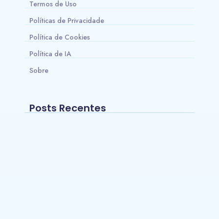
Termos de Uso
Políticas de Privacidade
Política de Cookies
Política de IA
Sobre
Posts Recentes
Onde comprar Beta Alanina com melhor
custo-benefício no Brasil?
~
24/05/2026
Os 10 Melhores Smartwatches para
Natação
~
15/03/2026