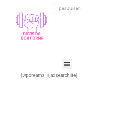
[wpdreams_ajaxsearchlite]