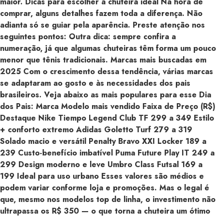
maior. Dicas para escolher a chuteira ideal Na hora de
comprar, alguns detalhes fazem toda a diferença. Não
adianta só se guiar pela aparência. Preste atenção nos
seguintes pontos: Outra dica: sempre confira a
numeração, já que algumas chuteiras têm forma um pouco
menor que tênis tradicionais. Marcas mais buscadas em
2025 Com o crescimento dessa tendência, várias marcas
se adaptaram ao gosto e às necessidades dos pais
brasileiros. Veja abaixo as mais populares para esse Dia
dos Pais: Marca Modelo mais vendido Faixa de Preço (R$)
Destaque Nike Tiempo Legend Club TF 299 a 349 Estilo
+ conforto extremo Adidas Goletto Turf 279 a 319
Solado macio e versátil Penalty Bravo XXI Locker 189 a
239 Custo-benefício imbatível Puma Future Play IT 249 a
299 Design moderno e leve Umbro Class Futsal 169 a
199 Ideal para uso urbano Esses valores são médios e
podem variar conforme loja e promoções. Mas o legal é
que, mesmo nos modelos top de linha, o investimento não
ultrapassa os R$ 350 — o que torna a chuteira um ótimo