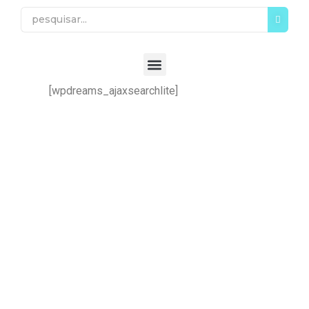
[wpdreams_ajaxsearchlite]