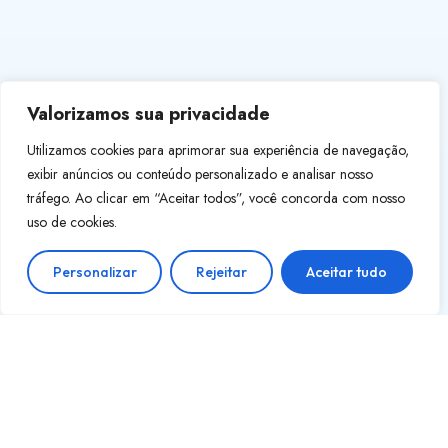
Onde comprar Beta Alanina com melhor
custo-benefício no Brasil?
~
24/05/2026
Valorizamos sua privacidade
Os 10 Melhores Smartwatches para
Utilizamos cookies para aprimorar sua experiência de navegação,
Natação
exibir anúncios ou conteúdo personalizado e analisar nosso
~
15/03/2026
tráfego. Ao clicar em “Aceitar todos”, você concorda com nosso
uso de cookies.
Contato
Personalizar
Rejeitar
Aceitar tudo
contatodicasdaboaforma@gmail.com
© 2024 Criado por Dicas da Boa Forma
Dicas da Boa Forma